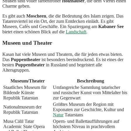
Straßen sind voller farbenfroher
Holzhäuser
, die dem Viertel einen
Charme geben.
Es gibt auch
Moscheen
, die die Bedeutung des Islam zeigen. Das
Tatarenviertel ist ein Ort, der zum Entdecken einlädt. Es gibt
Museen, Cafés und Geschäfte. Ein Spaziergang am
Kabaner See
bietet einen schönen Blick auf die
Landschaft
.
Museen und Theater
Kasan hat viele Museen und Theatern, die für jeden etwas bieten.
Das
Puppentheater
ist besonders beeindruckend. Es ist eines der
besten
Puppentheater
in Russland und begeistert alle
Altersgruppen.
Museum/Theater
Beschreibung
Staatliches Museum für
Umfangreiche Sammlung tatarischer
Bildende Künste
und russischer Kunst vom Mittelalter bis
Republik Tatarstan
zur Gegenwart
Größtes Museum der Region mit
Nationalmuseum der
Exponaten zur Geschichte, Kultur und
Republik Tatarstan
Natur
Tatarstans
Musa Cälil Tatar
Opern- und Ballettaufführungen auf
Academic State Opera
höchstem Niveau in prachtvollem