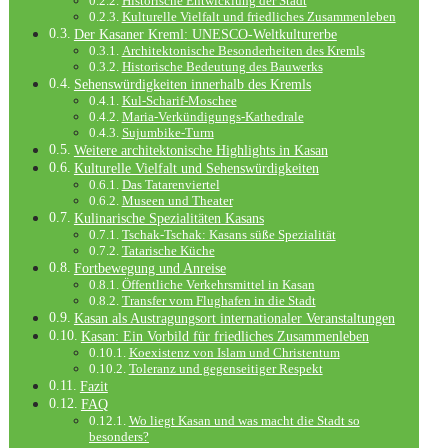
Historische Entwicklung der Stadt
Kulturelle Vielfalt und friedliches Zusammenleben
Der Kasaner Kreml: UNESCO-Weltkulturerbe
Architektonische Besonderheiten des Kremls
Historische Bedeutung des Bauwerks
Sehenswürdigkeiten innerhalb des Kremls
Kul-Scharif-Moschee
Maria-Verkündigungs-Kathedrale
Sujumbike-Turm
Weitere architektonische Highlights in Kasan
Kulturelle Vielfalt und Sehenswürdigkeiten
Das Tatarenviertel
Museen und Theater
Kulinarische Spezialitäten Kasans
Tschak-Tschak: Kasans süße Spezialität
Tatarische Küche
Fortbewegung und Anreise
Öffentliche Verkehrsmittel in Kasan
Transfer vom Flughafen in die Stadt
Kasan als Austragungsort internationaler Veranstaltungen
Kasan: Ein Vorbild für friedliches Zusammenleben
Koexistenz von Islam und Christentum
Toleranz und gegenseitiger Respekt
Fazit
FAQ
Wo liegt Kasan und was macht die Stadt so
besonders?