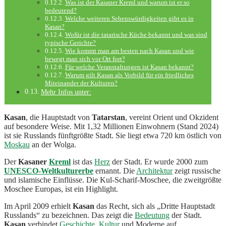
Was ist der Kasaner Kreml und warum ist er so
bedeutend?
Welche weiteren Sehenswürdigkeiten gibt es in
Kasan?
Wofür ist die tatarische Küche bekannt und was sind
typische Gerichte?
Wie kommt man am besten nach Kasan und wie
bewegt man sich vor Ort fort?
Für welche Veranstaltungen ist Kasan bekannt?
Warum gilt Kasan als Vorbild für ein friedliches
Miteinander der Kulturen?
Mehr Infos unter:
Kasan
, die Hauptstadt von
Tatarstan
, vereint Orient und Okzident
auf besondere Weise. Mit 1,32 Millionen Einwohnern (Stand 2024)
ist sie Russlands fünftgrößte Stadt. Sie liegt etwa 720 km östlich von
Moskau
an der Wolga.
Der
Kasaner
Kreml
ist das
Herz
der Stadt. Er wurde 2000 zum
UNESCO-Weltkulturerbe
ernannt. Die
Architektur
zeigt russische
und islamische Einflüsse. Die Kul-Scharif-Moschee, die zweitgrößte
Moschee Europas, ist ein Highlight.
Im April 2009 erhielt
Kasan
das Recht, sich als „Dritte Hauptstadt
Russlands“ zu bezeichnen. Das zeigt die
Bedeutung
der Stadt.
Kasan
verbindet
Geschichte
,
Kultur
und Moderne auf