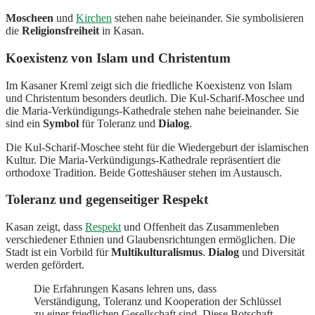
Moscheen
und
Kirchen
stehen nahe beieinander. Sie symbolisieren
die
Religionsfreiheit
in Kasan.
Koexistenz von Islam und Christentum
Im Kasaner Kreml zeigt sich die friedliche Koexistenz von Islam
und Christentum besonders deutlich. Die Kul-Scharif-Moschee und
die Maria-Verkündigungs-Kathedrale stehen nahe beieinander. Sie
sind ein
Symbol
für Toleranz und
Dialog
.
Die Kul-Scharif-Moschee steht für die Wiedergeburt der islamischen
Kultur. Die Maria-Verkündigungs-Kathedrale repräsentiert die
orthodoxe Tradition. Beide Gotteshäuser stehen im Austausch.
Toleranz und gegenseitiger Respekt
Kasan zeigt, dass
Respekt
und Offenheit das Zusammenleben
verschiedener Ethnien und Glaubensrichtungen ermöglichen. Die
Stadt ist ein Vorbild für
Multikulturalismus
.
Dialog
und Diversität
werden gefördert.
Die Erfahrungen Kasans lehren uns, dass
Verständigung, Toleranz und Kooperation der Schlüssel
zu einer friedlichen Gesellschaft sind. Diese Botschaft