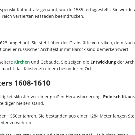
spenski-Kathedrale genannt, wurde 1585 fertiggestellt. Sie wurde v
 reich verzierten Fassaden beeindrucken.
23 umgebaut. Sie steht über der Grabstätte von Nikon, dem Nachfo
tioneller russischer Architektur mit Barock sind bemerkenswert.
 weitere
Kirchen
und Gebäude. Sie zeigen die
Entwicklung
der Arch
d macht das Kloster zu einem besonderen Ort.
ters 1608-1610
ltigkeitskloster vor einer großen Herausforderung.
Polnisch-litau
eidiger hielten stand.
 den 1550er Jahren. Sie bestanden aus einer 1284 Meter langen S
eifer zu wehren.