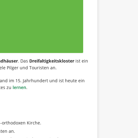
ndhäuser
. Das
Dreifaltigkeitskloster
ist ein
le Pilger und Touristen an.
tand im 15. Jahrhundert und ist heute ein
tes zu
lernen
.
h-orthodoxen Kirche.
sten an.