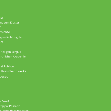
ter
ung zum Kloster
“
chichte
gegen die Mongolen
her
 Heiligen Sergius
kirchlichen Akademie
drei Rubljow
en Kunsthandwerks
Possad
s
tfernt?
Sergijew Possad?
Dreifaltigkeitskloster?