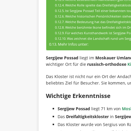
Welche Rolle spielte das Dreifaltigkeitskl
Ist Sergijew Possad Teil einer bekannten to
Welche historischen Persönlichkeiten stehe
Welche Bedeutung hat das Dreifaltigkeitskl
Welche berühmte Ikone befindet sich im Drei
Für welches Kunsthandwerk ist Sergijew P
Was zeichnet die Landschaft rund um Serg
Mehr Infos unter:
Sergijew Possad
liegt im
Moskauer Umlan
wichtiger Ort für die
russisch-orthodoxe
K
Das Kloster ist nicht nur ein Ort der Anda
beliebtes Ziel für Besucher. Sie kommen,
Wichtige Erkenntnisse
Sergijew Possad
liegt 71 km von
Mos
Das
Dreifaltigkeitskloster
in
Sergije
Das Kloster wurde von Sergius von Ra