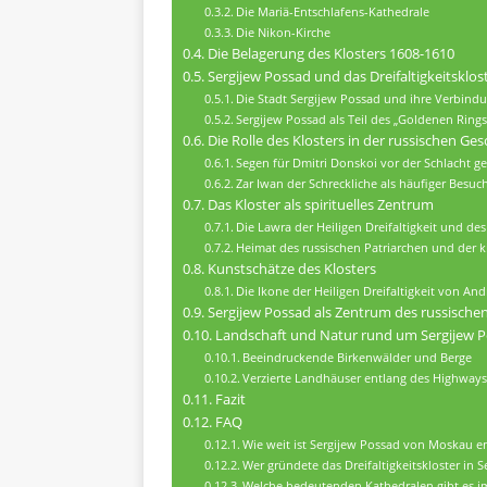
Die Mariä-Entschlafens-Kathedrale
Die Nikon-Kirche
Die Belagerung des Klosters 1608-1610
Sergijew Possad und das Dreifaltigkeitsklos
Die Stadt Sergijew Possad und ihre Verbind
Sergijew Possad als Teil des „Goldenen Rings
Die Rolle des Klosters in der russischen Ges
Segen für Dmitri Donskoi vor der Schlacht 
Zar Iwan der Schreckliche als häufiger Besuc
Das Kloster als spirituelles Zentrum
Die Lawra der Heiligen Dreifaltigkeit und des
Heimat des russischen Patriarchen und der 
Kunstschätze des Klosters
Die Ikone der Heiligen Dreifaltigkeit von An
Sergijew Possad als Zentrum des russisch
Landschaft und Natur rund um Sergijew 
Beeindruckende Birkenwälder und Berge
Verzierte Landhäuser entlang des Highway
Fazit
FAQ
Wie weit ist Sergijew Possad von Moskau en
Wer gründete das Dreifaltigkeitskloster in 
Welche bedeutenden Kathedralen gibt es im 