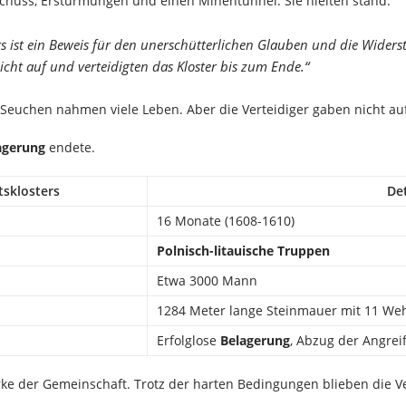
eschuss, Erstürmungen und einen Minentunnel. Sie hielten stand.
ers ist ein Beweis für den unerschütterlichen Glauben und die Wider
cht auf und verteidigten das Kloster bis zum Ende.“
Seuchen nahmen viele Leben. Aber die Verteidiger gaben nicht auf
agerung
endete.
tsklosters
Det
16 Monate (1608-1610)
Polnisch-litauische Truppen
Etwa 3000 Mann
1284 Meter lange Steinmauer mit 11 W
Erfolglose
Belagerung
, Abzug der Angrei
ärke der Gemeinschaft. Trotz der harten Bedingungen blieben die Ve