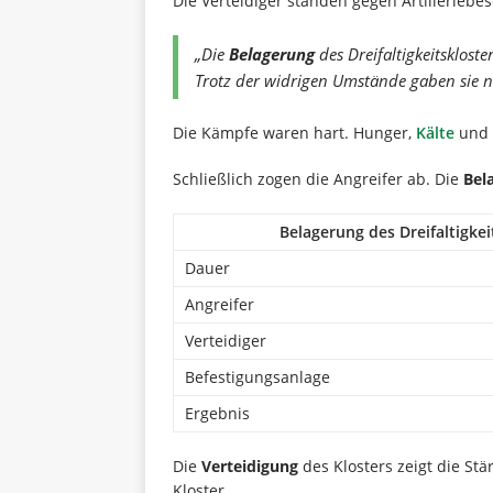
Die Verteidiger standen gegen Artillerieb
„Die
Belagerung
des Dreifaltigkeitsklost
Trotz der widrigen Umstände gaben sie ni
Die Kämpfe waren hart. Hunger,
Kälte
und 
Schließlich zogen die Angreifer ab. Die
Bel
Belagerung des Dreifaltigkei
Dauer
Angreifer
Verteidiger
Befestigungsanlage
Ergebnis
Die
Verteidigung
des Klosters zeigt die St
Kloster.