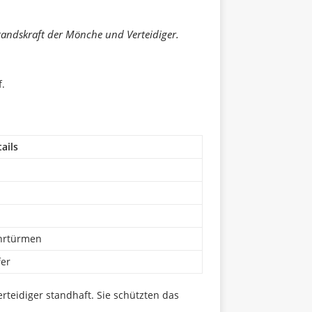
standskraft der Mönche und Verteidiger.
.
ails
ehrtürmen
fer
rteidiger standhaft. Sie schützten das