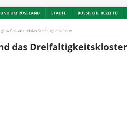
RUND UM RUSSLAND
STÄDTE
RUSSISCHE REZEPTE
rgijew Possad und das Dreifaltigkeitskloster
d das Dreifaltigkeitskloste