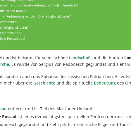
oster während der Smuta Anfang des 17. Jahrhunderts?
uristischen Route?
n in Verbindung mit dem Dreifaltigkeitskloster?
oster heute?
faltigkeitskloster?
ossad bekannt?
ijew Possad aus?
d
und ist bekannt für seine schöne
Landschaft
und die bunten
La
irche
. Es wurde von Sergius von Radonesch gegründet und zieht vie
cht, sondern auch das Zuhause des russischen Patriarchen. Es ents
 um mehr über die
Geschichte
und die spirituelle
Bedeutung
des Or
kau
entfernt und ist Teil des Moskauer Umlands.
w Possad
ist eines der wichtigsten spirituellen Zentren der russisc
donesch gegründet und zieht jährlich zahlreiche Pilger und Touri