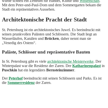
wurde schnell ein Zentrum für Handel, Kultur und
Wissenschaft
.
Mit dem Peter-und-Paul-Dom und dem Sommergarten bekam die
Stadt ein repräsentatives Aussehen.
Architektonische Pracht der Stadt
St. Petersburg ist ein architektonisches Juwel. Es beeindruckt mit
seinen prunkvollen Palästen und Schlössern. Die Stadt liegt an
Wasserläufen, Kanälen und
Brücken
, daher nennt man sie
„Venedig des Ostens“.
Paläste, Schlösser und repräsentative Bauten
In St. Petersburg gibt es viele
architektonische Meisterwerke
. Der
Winterpalast war die Residenz der Zaren. Der
Katharinenpalast
in
Puschkin
hat ein legendäres
Bernsteinzimmer
.
Der
Peterhof
beeindruckt mit seinen Schlössern und Parks. Es ist
die
Sommerresidenz
der Zaren.