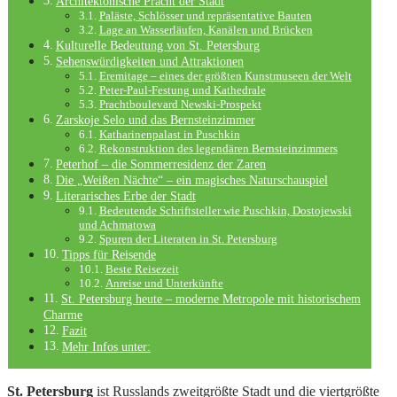
Architektonische Pracht der Stadt
Paläste, Schlösser und repräsentative Bauten
Lage an Wasserläufen, Kanälen und Brücken
Kulturelle Bedeutung von St. Petersburg
Sehenswürdigkeiten und Attraktionen
Eremitage – eines der größten Kunstmuseen der Welt
Peter-Paul-Festung und Kathedrale
Prachtboulevard Newski-Prospekt
Zarskoje Selo und das Bernsteinzimmer
Katharinenpalast in Puschkin
Rekonstruktion des legendären Bernsteinzimmers
Peterhof – die Sommerresidenz der Zaren
Die „Weißen Nächte“ – ein magisches Naturschauspiel
Literarisches Erbe der Stadt
Bedeutende Schriftsteller wie Puschkin, Dostojewski
und Achmatowa
Spuren der Literaten in St. Petersburg
Tipps für Reisende
Beste Reisezeit
Anreise und Unterkünfte
St. Petersburg heute – moderne Metropole mit historischem
Charme
Fazit
Mehr Infos unter:
St. Petersburg
ist Russlands zweitgrößte Stadt und die viertgrößte