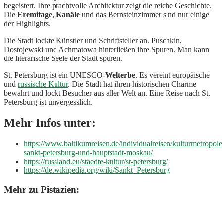
begeistert. Ihre prachtvolle Architektur zeigt die reiche Geschichte.
Die
Eremitage
,
Kanäle
und das Bernsteinzimmer sind nur einige
der Highlights.
Die Stadt lockte Künstler und Schriftsteller an. Puschkin,
Dostojewski und Achmatowa hinterließen ihre Spuren. Man kann
die literarische Seele der Stadt spüren.
St. Petersburg ist ein UNESCO-
Welterbe
. Es vereint europäische
und
russische Kultur
. Die Stadt hat ihren historischen Charme
bewahrt und lockt Besucher aus aller Welt an. Eine Reise nach St.
Petersburg ist unvergesslich.
Mehr Infos unter:
https://www.baltikumreisen.de/individualreisen/kulturmetropole
sankt-petersburg-und-hauptstadt-moskau/
https://russland.eu/staedte-kultur/st-petersburg/
https://de.wikipedia.org/wiki/Sankt_Petersburg
Mehr zu Pistazien: