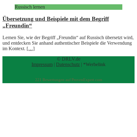
Russisch lernen
Übersetzung und Beispiele mit dem Begriff
„Freundin“
Lernen Sie, wie der Begriff „Freundin“ auf Russisch übersetzt wird,
und entdecken Sie anhand authentischer Beispiele die Verwendung
im Kontext.
[…]
© DRLV.de
Impressum
|
Datenschutz
| *Werbelink
221
Bewertungen auf ProvenExpert.com
eEducation Net e.K.