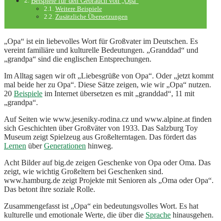
Beispiele für den Gebrauch von „Opa“
Weitere Beispiele
Zusätzliche Übersetzungen
„Opa“ ist ein liebevolles Wort für Großvater im Deutschen. Es
vereint familiäre und kulturelle Bedeutungen. „Granddad“ und
„grandpa“ sind die englischen Entsprechungen.
Im Alltag sagen wir oft „Liebesgrüße von Opa“. Oder „jetzt kommt
mal beide her zu Opa“. Diese Sätze zeigen, wie wir „Opa“ nutzen.
20
Beispiele
im Internet übersetzen es mit „granddad“, 11 mit
„grandpa“.
Auf Seiten wie www.jeseniky-rodina.cz und www.alpine.at finden
sich Geschichten über Großväter von 1933. Das Salzburg Toy
Museum zeigt Spielzeug aus Großelterntagen. Das fördert das
Lernen
über
Generationen
hinweg.
Acht Bilder auf big.de zeigen Geschenke von Opa oder Oma. Das
zeigt, wie wichtig Großeltern bei Geschenken sind.
www.hamburg.de zeigt Projekte mit Senioren als „Oma oder Opa“.
Das betont ihre soziale Rolle.
Zusammengefasst ist „Opa“ ein bedeutungsvolles Wort. Es hat
kulturelle und emotionale Werte, die über die
Sprache
hinausgehen.