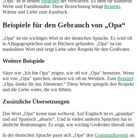
„Opa“ ist in beiden
Sprachen
tief verwurzelt. Es steht für kulturelle
Werte und Familiennähe. Diese Bezeichnung bringt
Respekt
,
Wärme und Liebe zum Ausdruck.
Beispiele für den Gebrauch von „Opa“
„Opa“ ist ein wichtiges Wort in der deutschen Sprache. Es wird oft
in Alltagsgesprächen und in Büchern gefunden. „Opa“ ist ein
maskulines Wort und zeigt Liebe oder Respekt für den Großvater.
Weitere Beispiele
Sätze wie „Ich bin Opa“ zeigen, wie oft wir „Opa“ benutzen. Wenn
wir von „Opa“ sprechen, denken wir oft an Weisheit. Zum
Beispiel
:
„Opa, danke für das Abenteuer.“ Diese Worte spiegeln den Respekt
und die Liebe wider, die wir fühlen.
Zusätzliche Übersetzungen
Das Wort „Opa“ kennt man weltweit. Auf Englisch ist es „grandpa“
und auf Spanisch „abuelo“. Und in vielen anderen Sprachen hat es
ähnliche Bedeutungen. Es zeigt, wie wichtig Großväter überall sind.
In der deutschen Sprache passt sich „Opa“ den
Grammatikregeln
an.