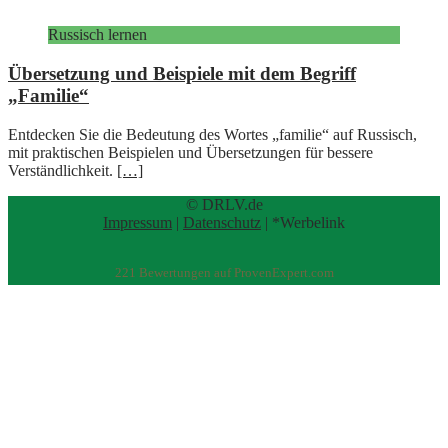
Russisch lernen
Übersetzung und Beispiele mit dem Begriff
„Familie“
Entdecken Sie die Bedeutung des Wortes „familie“ auf Russisch,
mit praktischen Beispielen und Übersetzungen für bessere
Verständlichkeit.
[…]
© DRLV.de
Impressum
|
Datenschutz
| *Werbelink
221
Bewertungen auf ProvenExpert.com
eEducation Net e.K.