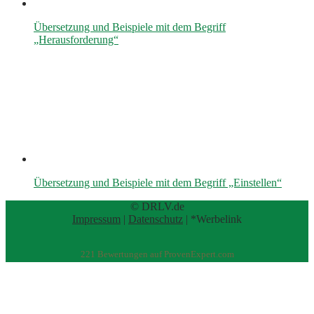
Übersetzung und Beispiele mit dem Begriff
„Herausforderung“
Übersetzung und Beispiele mit dem Begriff „Einstellen“
© DRLV.de
Impressum
|
Datenschutz
| *Werbelink
221
Bewertungen auf ProvenExpert.com
eEducation Net e.K.