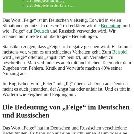
Beispiele im Alltag
Beispiele in der Literatur
Das Wort „Feige“ ist im Deutschen vielseitig. Es wird in vielen
Situationen genutzt. In diesem Text erklären wir die
Bedeutung
und
wie „Feige“ auf
Deutsch
und Russisch verwendet wird. Wir
schauen auf direkte und übertragene Bedeutungen.
Statistiken zeigen, dass „Feige“ oft negativ gesehen wird. Es kommt
meistens vor, wenn es um schlechtes Verhalten geht. Zum
Beispiel
wird „Feige“ öfter als „ängstlich“ benutzt, um Verhalten zu
beschreiben. Man verbindet es auch mit unehrlichen Taten oder dem
Zugeben von Fehlern. Kritik und Vorwürfe machen 40% seiner
Nutzung aus.
Im Englischen wird „Feige“ mit „fig“ übersetzt. Doch auf Deutsch
meint es auch jemanden, der Angst hat oder unfair ist. Und es tritt in
Wörtern wie Feigheit und Feigling auf.
Die Bedeutung von „Feige“ im Deutschen
und Russischen
Das Wort „Feige“ hat im Deutschen und Russischen verschiedene
Bedeutungen. Es kann sich auf eine Frucht, einen Baum oder eine