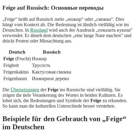
Feige auf Russisch: Основные переводы
„Feige“ heißt auf Russisch либо „инжир“ oder „смоква“. Dies
hängt vom Kontext ab. Die Bedeutung ist ähnlich vielfältig wie im
Deutschen. In
Russland
wird auch der Ausdruck „показать кукиш“
verwendet. Er ähnelt dem deutschen „eine lange Nase machen“ und
drückt Protest oder Missachtung aus.
Deutsch
Russisch
Feige
(Frucht)
Инжир
Feigheit
Трусость
Feigenkaktus
Кактусовая смоква
Feigenbaum
Инжирное дерево
Die
Übersetzungen
der
Feige
ins Russische sind vielfältig. Sie
zeigen die tiefe Verankerung des Wortes in beiden Kulturen. Es
lohnt sich, die Bedeutungen und Symbole der
Feige
zu erkunden.
So kann man die kulturellen Unterschiede besser verstehen.
Beispiele für den Gebrauch von „Feige“
im Deutschen