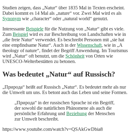
Studien zeigen, dass „Natur“ über 1835 Mal in Texten erscheint.
Dabei kommt es 14 Mal als „nature“ vor. Zwei Mal wird es als
Synonym
wie „character“ oder „natural world“ genutzt.
Interessante
Beispiele
für die Nutzung von „Natur“ gibt es viele.
Zum
Beispiel
wird es zur Beschreibung von Landschaften wie in
„die freie Natur“ verwendet. Es beschreibt Personen mit „sie hat
eine empfindsame Natur“. Auch in der
Wissenschaft
, wie in „A
theology of nature“, findet der Begriff Anwendung. Im Tourismus
wird „Natur“ oft benutzt, um die
Schönheit
von Orten wie
UNESCO-Welterbestätten zu betonen.
Was bedeutet „Natur“ auf Russisch?
„Природа“ heißt auf Russisch „Natur“. Es bedeutet mehr als nur
die Umwelt um uns. Es betont auch das Leben und seine Formen.
„Природа“ in der russischen Sprache ist ein Begriff,
der sowohl die natürlichen Phänomene als auch die
persönliche Erfahrung und
Beziehung
der Menschen
zur Umwelt beschreibt.
https://www.youtube.com/watch?v=QSAkGwDbia8