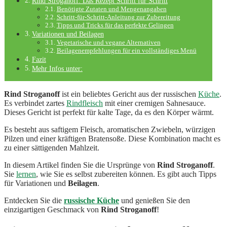
Rind Stroganoff: Das Rezept Schritt für Schritt
Benötigte Zutaten und Mengenangaben
Schritt-für-Schritt-Anleitung zur Zubereitung
Tipps und Tricks für das perfekte Gelingen
Variationen und Beilagen
Vegetarische und vegane Alternativen
Beilagenempfehlungen für ein vollständiges Menü
Fazit
Mehr Infos unter:
Rind Stroganoff
ist ein beliebtes Gericht aus der russischen
Küche
.
Es verbindet zartes
Rindfleisch
mit einer cremigen Sahnesauce.
Dieses Gericht ist perfekt für kalte Tage, da es den Körper wärmt.
Es besteht aus saftigem Fleisch, aromatischen Zwiebeln, würzigen
Pilzen und einer kräftigen Bratensoße. Diese Kombination macht es
zu einer sättigenden Mahlzeit.
In diesem Artikel finden Sie die Ursprünge von
Rind Stroganoff
.
Sie
lernen
, wie Sie es selbst zubereiten können. Es gibt auch Tipps
für Variationen und
Beilagen
.
Entdecken Sie die
russische Küche
und genießen Sie den
einzigartigen Geschmack von
Rind Stroganoff
!