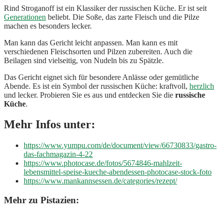
Rind Stroganoff ist ein Klassiker der russischen Küche. Er ist seit
Generationen
beliebt. Die Soße, das zarte Fleisch und die Pilze
machen es besonders lecker.
Man kann das Gericht leicht anpassen. Man kann es mit
verschiedenen Fleischsorten und Pilzen zubereiten. Auch die
Beilagen sind vielseitig, von Nudeln bis zu Spätzle.
Das Gericht eignet sich für besondere Anlässe oder gemütliche
Abende. Es ist ein Symbol der russischen Küche: kraftvoll,
herzlich
und lecker. Probieren Sie es aus und entdecken Sie die
russische
Küche
.
Mehr Infos unter:
https://www.yumpu.com/de/document/view/66730833/gastro-
das-fachmagazin-4-22
https://www.photocase.de/fotos/5674846-mahlzeit-
lebensmittel-speise-kueche-abendessen-photocase-stock-foto
https://www.mankannsessen.de/categories/rezept/
Mehr zu Pistazien: