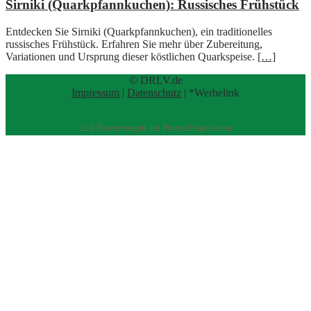
Sirniki (Quarkpfannkuchen): Russisches Frühstück
Entdecken Sie Sirniki (Quarkpfannkuchen), ein traditionelles
russisches Frühstück. Erfahren Sie mehr über Zubereitung,
Variationen und Ursprung dieser köstlichen Quarkspeise.
[…]
© DRLV.de
Impressum
|
Datenschutz
| *Werbelink
221
Bewertungen auf ProvenExpert.com
eEducation Net e.K.