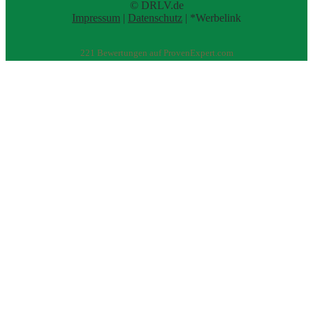
© DRLV.de
Impressum
|
Datenschutz
| *Werbelink
221
Bewertungen auf ProvenExpert.com
eEducation Net e.K.