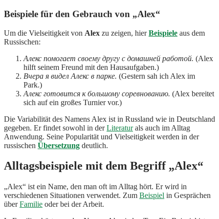
Beispiele für den Gebrauch von „Alex“
Um die Vielseitigkeit von
Alex
zu zeigen, hier
Beispiele
aus dem
Russischen:
Алекс помогает своему другу с домашней работой.
(Alex
hilft seinem Freund mit den Hausaufgaben.)
Вчера я видел Алекс в парке.
(Gestern sah ich Alex im
Park.)
Алекс готовится к большому соревнованию.
(Alex bereitet
sich auf ein großes Turnier vor.)
Die Variabilität des Namens Alex ist in Russland wie in Deutschland
gegeben. Er findet sowohl in der
Literatur
als auch im Alltag
Anwendung. Seine Popularität und Vielseitigkeit werden in der
russischen
Übersetzung
deutlich.
Alltagsbeispiele mit dem Begriff „Alex“
„Alex“ ist ein Name, den man oft im Alltag hört. Er wird in
verschiedenen Situationen verwendet. Zum
Beispiel
in Gesprächen
über
Familie
oder bei der Arbeit.