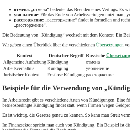
отмена
: „отмена“ bedeutet das Beenden eines Vertrags. Es wi
увольнение
: Für das Ende von Arbeitsverträgen nutzt man „у
рассторжение
: „рассторжение“ findet in formellen und recht
„рассторжение“.
Die Bedeutung von „Kündigung“ wechselt mit dem Kontext. Ein Beisp
Wir geben einen Überblick über die verschiedenen
Übersetzungen
vo
Kontext
Deutscher Begriff
Russische
Übersetzun
Allgemeine Aufhebung
Kündigung
отмена
Arbeitsverhältnis
Kündigung
увольнение
Juristischer Kontext
Fristlose Kündigung
рассторжение
Beispiele für die Verwendung von „Kündi
Im Arbeitsrecht gibt es verschiedene Arten von Kündigungen. Eine fr
betriebsbedingte Kündigung findet statt, wenn Firmen wegen Geldp
Es ist wichtig, die Gesetze genau zu kennen. So kann man Streit ver
Im Finanzsektor spricht man auch von Kündigung. Ein Beispiel ist di