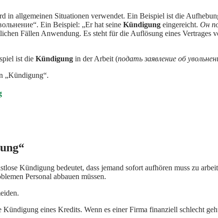
rd in allgemeinen Situationen verwendet. Ein Beispiel ist die Aufhebu
вольнение“. Ein Beispiel: „Er hat seine
Kündigung
eingereicht.
Он по
lichen Fällen Anwendung. Es steht für die Auflösung eines Vertrages vo
iel ist die
Kündigung
in der Arbeit (
подать заявление об увольнен
n „Kündigung“.
g
gung“
istlose Kündigung bedeutet, dass jemand sofort aufhören muss zu arbe
roblemen Personal abbauen müssen.
meiden.
e Kündigung eines Kredits. Wenn es einer Firma finanziell schlecht ge