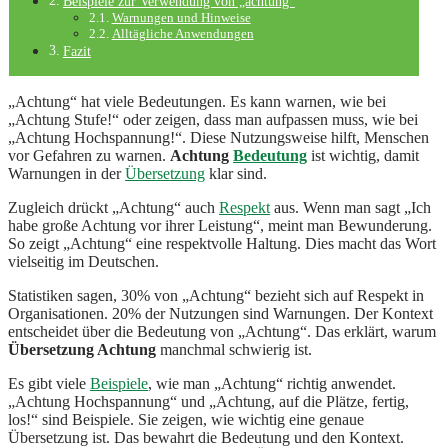
Beispiele zur Verwendung von „achtung“
Warnungen und Hinweise
Alltägliche Anwendungen
Fazit
„Achtung“ hat viele Bedeutungen. Es kann warnen, wie bei
„Achtung Stufe!“ oder zeigen, dass man aufpassen muss, wie bei
„Achtung Hochspannung!“. Diese Nutzungsweise hilft, Menschen
vor Gefahren zu warnen.
Achtung
Bedeutung
ist wichtig, damit
Warnungen in der
Übersetzung
klar sind.
Zugleich drückt „Achtung“ auch
Respekt
aus. Wenn man sagt „Ich
habe große Achtung vor ihrer Leistung“, meint man Bewunderung.
So zeigt „Achtung“ eine respektvolle Haltung. Dies macht das Wort
vielseitig im Deutschen.
Statistiken sagen, 30% von „Achtung“ bezieht sich auf Respekt in
Organisationen. 20% der Nutzungen sind Warnungen. Der Kontext
entscheidet über die Bedeutung von „Achtung“. Das erklärt, warum
Übersetzung Achtung
manchmal schwierig ist.
Es gibt viele
Beispiele
, wie man „Achtung“ richtig anwendet.
„Achtung Hochspannung“ und „Achtung, auf die Plätze, fertig,
los!“ sind Beispiele. Sie zeigen, wie wichtig eine genaue
Übersetzung ist. Das bewahrt die Bedeutung und den Kontext.