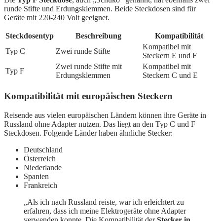
runde Stifte und Erdungsklemmen. Beide Steckdosen sind für
Geräte mit 220-240 Volt geeignet.
Steckdosentyp
Beschreibung
Kompatibilität
Kompatibel mit
Typ C
Zwei runde Stifte
Steckern E und F
Zwei runde Stifte mit
Kompatibel mit
Typ F
Erdungsklemmen
Steckern C und E
Kompatibilität mit europäischen Steckern
Reisende aus vielen europäischen Ländern können ihre Geräte in
Russland ohne Adapter nutzen. Das liegt an den Typ C und F
Steckdosen. Folgende Länder haben ähnliche Stecker:
Deutschland
Österreich
Niederlande
Spanien
Frankreich
„Als ich nach Russland reiste, war ich erleichtert zu
erfahren, dass ich meine Elektrogeräte ohne Adapter
verwenden konnte. Die Kompatibilität der
Stecker in