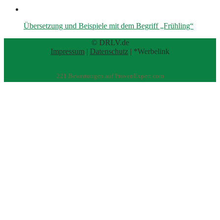
Übersetzung und Beispiele mit dem Begriff „Frühling“
© DRLV.de
Impressum
|
Datenschutz
| *Werbelink
221
Bewertungen auf ProvenExpert.com
eEducation Net e.K.