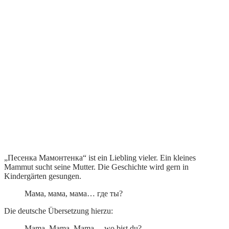
„Песенка Мамонтенка“ ist ein Liebling vieler. Ein kleines
Mammut sucht seine Mutter. Die Geschichte wird gern in
Kindergärten gesungen.
Мама, мама, мама… где ты?
Die deutsche Übersetzung hierzu:
Mama, Mama, Mama… wo bist du?