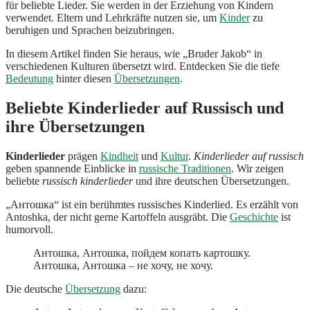
für beliebte Lieder. Sie werden in der Erziehung von Kindern
verwendet. Eltern und Lehrkräfte nutzen sie, um
Kinder
zu
beruhigen und Sprachen beizubringen.
In diesem Artikel finden Sie heraus, wie „Bruder Jakob“ in
verschiedenen Kulturen übersetzt wird. Entdecken Sie die tiefe
Bedeutung
hinter diesen
Übersetzungen
.
Beliebte Kinderlieder auf Russisch und
ihre Übersetzungen
Kinderlieder
prägen
Kindheit
und
Kultur
.
Kinderlieder auf russisch
geben spannende Einblicke in
russische Traditionen
. Wir zeigen
beliebte
russisch kinderlieder
und ihre deutschen Übersetzungen.
„Антошка“ ist ein berühmtes russisches Kinderlied. Es erzählt von
Antoshka, der nicht gerne Kartoffeln ausgräbt. Die
Geschichte
ist
humorvoll.
Антошка, Антошка, пойдем копать картошку.
Антошка, Антошка – не хочу, не хочу.
Die deutsche
Übersetzung
dazu: