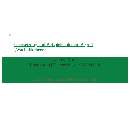
Übersetzung und Beispiele mit dem Begriff
„Wacholderbeere“
© DRLV.de
Impressum
|
Datenschutz
| *Werbelink
221
Bewertungen auf ProvenExpert.com
eEducation Net e.K.