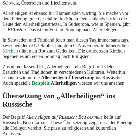
Schweiz, Österreich und Liechtenstein.
Allerheiligen ist ebenso für Blumenläden wichtig. Sie machen vor
dem Feiertag gute Geschäfte. Im Süden Deutschlands
backen
die
Leute den Allerheiligenstriezel. In Südeuropa, wie in Spanien, gibt
es
El Toston
. Das ist ein Fest am Sonntag nach Allerheiligen.
In Schweden und Finnland feiert man diesen Tag immer samstags,
zwischen dem 31. Oktober und dem 6. November. In lutherischen
Kirchen
trägt man Rot zum Gedenken. Die orthodoxen Kirchen
begehen es am ersten Sonntag nach Pfingsten.
Zusammenfassend ist „Allerheiligen“ ein Begriff mit vielen
Bräuchen und Traditionen in verschiedenen Kulturen. Weiterhin
schauen wir auf die
Allerheiligen Übersetzung
ins Russische.
Auch spezielle
Beispiele
Allerheiligen
werden wir uns ansehen.
Übersetzung von „Allerheiligen“ ins
Russische
Der Begriff
Allerheiligen auf Russisch: Вси святые
heißt auf
Russisch „Вси святые“. Diese Übersetzung zeigt, dass der Feiertag
alle Heiligen verehrt. Sie passt zu religiösen und kulturellen
Anlässen.