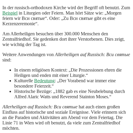
In der russisch-orthodoxen Kirche wird der Begriff oft benutzt. Zum
Beispiel
in Liturgien oder Feiern. Man hört Sätze wie: „Morgen
feiern wir Вси святые“. Oder: „Zu Вси святые gibt es eine
Kerzenzeremonie“.
Am Allerheiligen besuchen über 300.000 Menschen den
Zentralfriedhof. Sie gedenken dort ihrer Verstorbenen. Dies zeigt,
wie wichtig der Tag ist.
Weitere Anwendungen von
Allerheiligen auf Russisch: Вси святые
sind:
In einem religiösen Kontext: „Die Prozessionen ehren die
Heiligen und enden mit einer Liturgie.“
Kulturelle
Bedeutung
: „Der Vorabend war immer eine
besondere Feierzeit.“
Historische Bezüge: „1882 gab es eine Neubelebung durch
Alfred Alaric Watts und Reverend Stainton Moses.“
Allerheiligen auf Russisch: Вси святые
hat auch einen großen
Einfluss auf historische und soziale Ereignisse. Viele erinnern sich
an die Paraden und Aktivitäten am Abend vor dem Feiertag. Die
Linie 71 in Wien wird oft benutzt, da viele zum Zentralfriedhof
möchten.