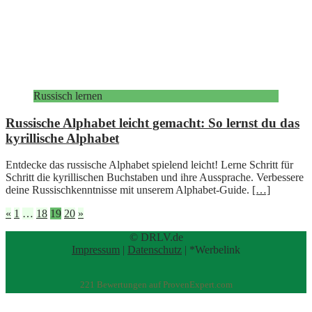
Russisch lernen
Russische Alphabet leicht gemacht: So lernst du das
kyrillische Alphabet
Entdecke das russische Alphabet spielend leicht! Lerne Schritt für
Schritt die kyrillischen Buchstaben und ihre Aussprache. Verbessere
deine Russischkenntnisse mit unserem Alphabet-Guide.
[…]
Seitennummerierung
«
1
…
18
19
20
»
der
© DRLV.de
Impressum
|
Datenschutz
| *Werbelink
Beiträge
221
Bewertungen auf ProvenExpert.com