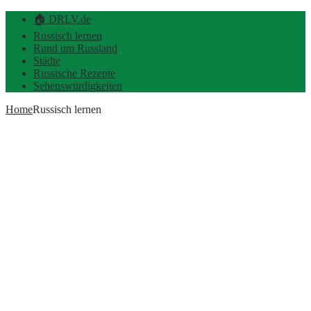
🏠 DRLV.de
Russisch lernen
Rund um Russland
Städte
Russische Rezepte
Sehenswürdigkeiten
Home
Russisch lernen